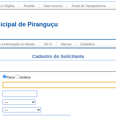
s e Órgãos
Restrito
Fale conosco
Portal da Transparência
icipal de Piranguçu
 à Informação no Mundo
SIC'S
Manual
Estatística
Cadastro do Solicitante
Física
Jurídica